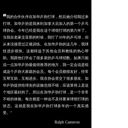
“
我的合作伙伴在加华乒协打球，然后她介绍我过来
打球。加华乒协是我来到加拿大后加入的第一个乒乓
球协会。今年已经是我在这个球馆打球的第六年了。
当我在老家圭亚那的时候，我打了30年的乒乓球，但
从来没接受过正规训练。在加华乒协的这几年，我球
技进步很快。这都得益于其他会员和教练的热心帮
助。我跟他们学会了很多新的乒乓球招数。如果只能
说一点加华乒协最值得推荐的地方，我一定会说是组
成这个乒协大家庭的会员。每个会员都很友好，经常
互帮互助，互相进步。我在协会里交了很多朋友。加
华乒协提供给球友的设施也很不错，应该算得上是这
个地区最好的了。所以在加华乒协打球，是一个非常
不错的体验。每次都是一种迫不及待要来球馆打球的
状态。这就是我在加华乒协打球多年的一个真实感
受。”
Ralph Cameron