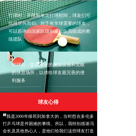
打球时：不限制单次打球时间，球友们可
玩得尽兴而归。对于有学球需要的球友，
可以咨询由国家队级别退役队员组成的教
练团队
​打球后：提供专业的淋浴设施和宽敞
的休息场所，以供给球友最完善的便
利服务
​球友心得
“
我是2000年移民到加拿大的，当时想在多伦多
打乒乓球是件困难的事情。所以，我特别感谢冯
会长及其他热心人，是他们给我们这些球友打造