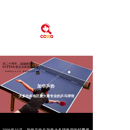
庆二十周年，战巅峰赛场
CCTTA年度总决赛震撼来袭
2026年8月15 & 16 日，报名通道已开启
​加华乒协
大多伦多地区最大最专业的乒乓球馆
2006年10月，加华乒协在加拿大各级政府的经费资