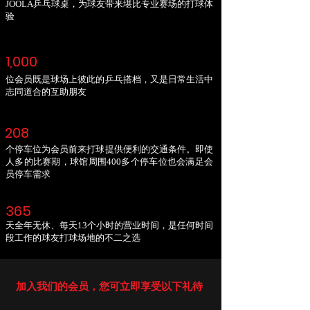
JOOLA
乒乓球桌，为球友带来堪比专业赛场的打球体
验
1,000
位会员既是球场上彼此的乒乓搭档，又是日常生活中
志同道合的互助朋友
208
​个停车位为会员前来打球提供便利的交通条件。即使
人多的比赛期，球馆周围400多个停车位也会满足会
员停车需求
365
​天全年无休、每天13个小时的营业时间，是任何时间
段工作的球友打球场地的不二之选
加入我们的会员，您可立即享受以下礼待