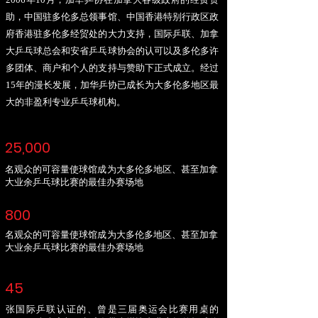
助，中国驻多伦多总领事馆、中国香港特别行政区政
府香港驻多伦多经贸处的大力支持，国际乒联、加拿
大乒乓球总会和安省乒乓球协会的认可以及多伦多许
多团体、商户和个人的支持与赞助下正式成立。经过
15年的漫长发展，加华乒协已成长为大多伦多地区最
大的非盈利专业乒乓球机构。
25,000
​名观众的可容量使球馆成为大多伦多地区、甚至加拿
大业余乒乓球比赛的最佳办赛场地
800
​名观众的可容量使球馆成为大多伦多地区、甚至加拿
大业余乒乓球比赛的最佳办赛场地
45
张国际乒联认证的、曾是三届奥运会比赛用桌的