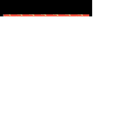
​联系我们
地址：1181 Denison Street