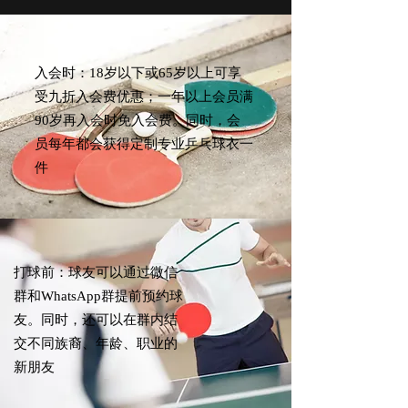
入会时：18岁以下或65岁以上可享
受九折入会费优惠；一年以上会员满
90岁再入会时免入会费。同时，会
员每年都会获得定制专业乒乓球衣一
件
​打球前：球友可以通过微信
群和WhatsApp群提前预约球
友。同时，还可以在群内结
交不同族裔、年龄、职业的
新朋友